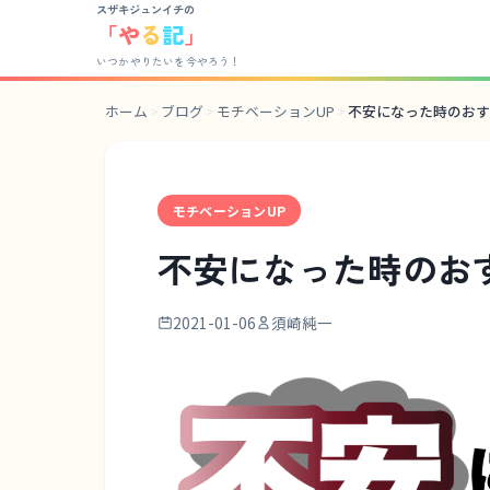
スザキジュンイチの
「
や
る
記
」
いつかやりたいを今やろう！
ホーム
>
ブログ
>
モチベーションUP
>
不安になった時のおす
モチベーションUP
不安になった時のお
2021-01-06
須崎純一