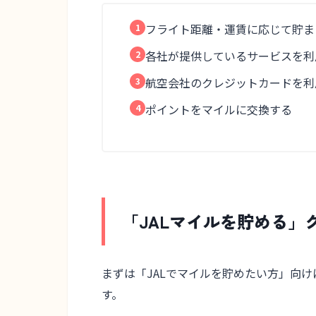
フライト
距離・運賃
に応じて貯ま
各社が提供している
サービスを利
航空会社の
クレジットカードを利
ポイントを
マイルに交換
する
「JALマイルを貯める」
まずは
「JALでマイルを貯めたい方」
向け
す。