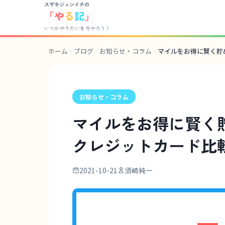
スザキジュンイチの
「
や
る
記
」
いつかやりたいを今やろう！
ホーム
>
ブログ
>
お知らせ・コラム
>
お知らせ・コラム
マイルをお得に賢く貯
クレジットカード比
2021-10-21
須崎純一