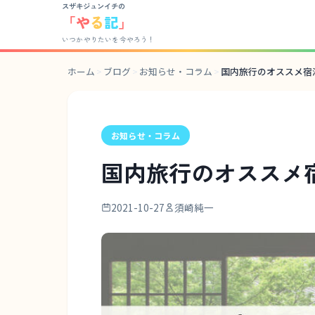
スザキジュンイチの
「
や
る
記
」
いつかやりたいを今やろう！
ホーム
>
ブログ
>
お知らせ・コラム
>
国内旅行のオススメ宿
お知らせ・コラム
国内旅行のオススメ
2021-10-27
須崎純一